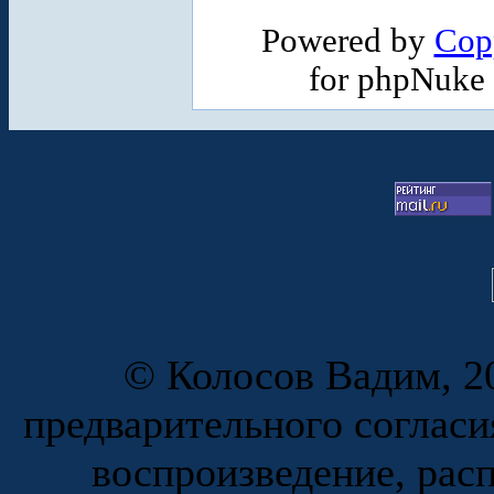
Powered by
Cop
for phpNuke
© Колосов Вадим, 20
предварительного согласи
воспроизведение, рас