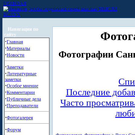
ГЛАВНАЯ
МЫСЛИ
ВСЛУХ
Навигация по
Фотог
сайту
·
Главная
·
Материалы
Фотографии Санк
·
Новости
·
Заметки
·
Литературные
Спи
заметки
·
Особое
мнение
Последние доба
·
Комментарии
·
Публичные дела
Часто просматри
·
Преподаватели
люб
·
Фотогалерея
·
Форум