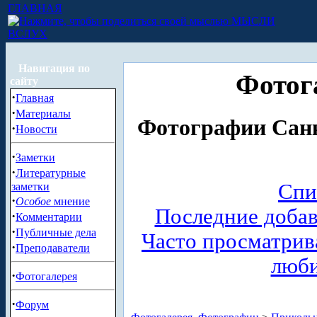
ГЛАВНАЯ
МЫСЛИ
ВСЛУХ
Навигация по
Фотог
сайту
·
Главная
·
Материалы
Фотографии Санк
·
Новости
·
Заметки
·
Литературные
Спи
заметки
·
Особое
мнение
Последние доба
·
Комментарии
·
Публичные дела
Часто просматри
·
Преподаватели
люб
·
Фотогалерея
·
Форум