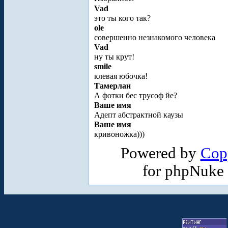
Vad
это ты кого так?
ole
совершенно незнакомого человека
Vad
ну ты крут!
smile
клевая юбочка!
Тамерлан
А фотки бес трусоф йе?
Ваше имя
Адепт абстрактной каузы
Ваше имя
кривоножка)))
Powered by
Cop
for phpNuke