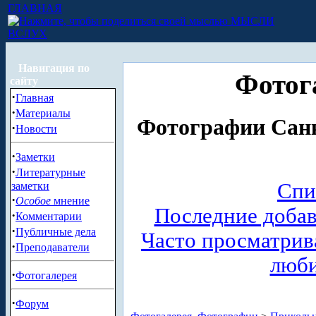
ГЛАВНАЯ
МЫСЛИ
ВСЛУХ
Навигация по
Фотог
сайту
·
Главная
·
Материалы
Фотографии Санк
·
Новости
·
Заметки
·
Литературные
Спи
заметки
·
Особое
мнение
Последние доба
·
Комментарии
·
Публичные дела
Часто просматри
·
Преподаватели
люб
·
Фотогалерея
·
Форум