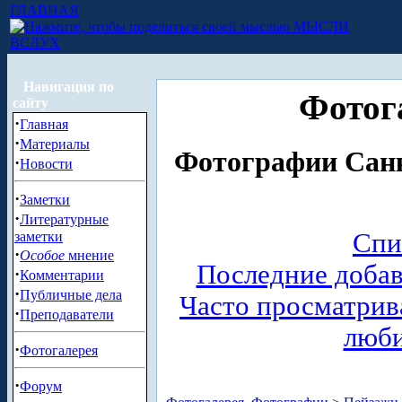
ГЛАВНАЯ
МЫСЛИ
ВСЛУХ
Навигация по
Фотог
сайту
·
Главная
·
Материалы
Фотографии Санк
·
Новости
·
Заметки
·
Литературные
Спи
заметки
·
Особое
мнение
Последние доба
·
Комментарии
·
Публичные дела
Часто просматри
·
Преподаватели
люб
·
Фотогалерея
·
Форум