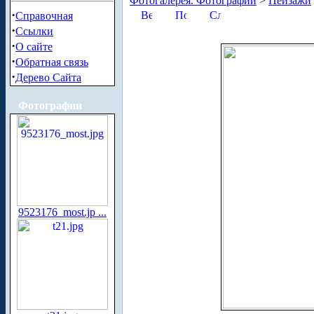
Фотогалерея. Фотографии
>
Пейзажи
·
Справочная
·
Ссылки
·
О сайте
·
Обратная связь
·
Дерево Сайта
Фотографии
9523176_most.jp ...