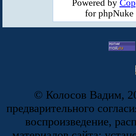
Powered by
Cop
for phpNuke
© Колосов Вадим, 20
предварительного согласи
воспроизведение, рас
материалов сайта; устан