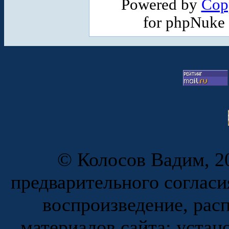
Powered by
Cop
for phpNuke
© Колосов Вадим, 20
предварительного согласи
воспроизведение, рас
материалов сайта; устан