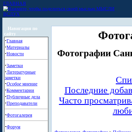
ГЛАВНАЯ
МЫСЛИ
ВСЛУХ
Навигация по
Фотог
сайту
·
Главная
·
Материалы
Фотографии Санк
·
Новости
·
Заметки
·
Литературные
Спи
заметки
·
Особое
мнение
Последние доба
·
Комментарии
·
Публичные дела
Часто просматри
·
Преподаватели
люб
·
Фотогалерея
·
Форум