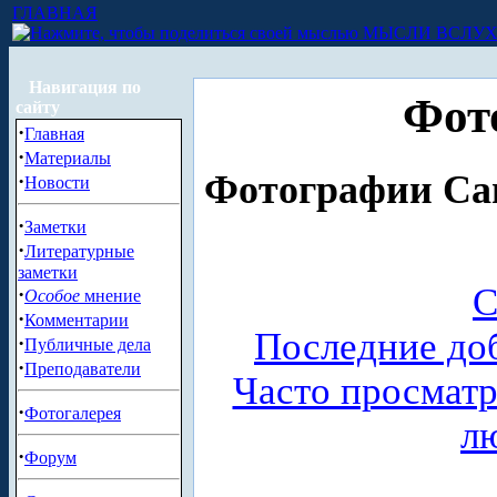
ГЛАВНАЯ
МЫСЛИ ВСЛУ
Навигация по
Фот
сайту
·
Главная
·
Материалы
Фотографии Сан
·
Новости
·
Заметки
·
Литературные
заметки
С
·
Особое
мнение
·
Комментарии
Последние до
·
Публичные дела
·
Преподаватели
Часто просмат
·
Фотогалерея
л
·
Форум