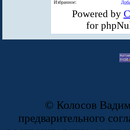
Избранное:
Доба
Powered by
C
for phpN
© Колосов Вадим,
предварительного согл