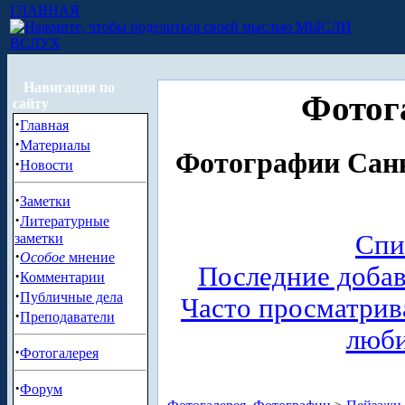
ГЛАВНАЯ
МЫСЛИ
ВСЛУХ
Навигация по
Фотог
сайту
·
Главная
·
Материалы
Фотографии Санк
·
Новости
·
Заметки
·
Литературные
Спи
заметки
·
Особое
мнение
Последние доба
·
Комментарии
·
Публичные дела
Часто просматри
·
Преподаватели
люб
·
Фотогалерея
·
Форум