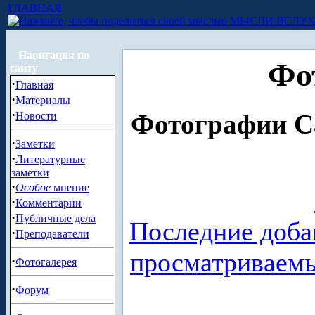
ГЛАВНАЯ
МЫСЛИ ВСЛУ
Навигация по
Фо
сайту
·
Главная
·
Материалы
·
Фотографии Са
Новости
·
Заметки
·
Литературные
заметки
·
Особое
мнение
·
Комментарии
·
Публичные дела
Последние доба
·
Преподаватели
просматриваем
·
Фотогалерея
·
Форум