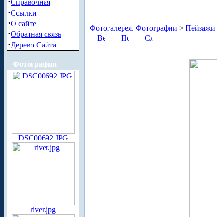
·
Справочная
·
Ссылки
·
О сайте
Фотогалерея. Фотографии
>
Пейзажи
·
Обратная связь
·
Дерево Сайта
Фотографии
DSC00692.JPG
river.jpg