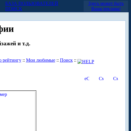
БАЗА ПОЛЬЗОВАТЕЛЕЙ
Здесь может быть
ПОИСК
Ваша реклама!
фии
зажей и т.д.
о рейтингу
::
Мои любимые
::
Поиск
::