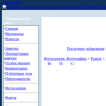
ГЛАВНАЯ
МЫСЛИ ВСЛУ
Навигация по
сайту
·
Главная
·
Материалы
·
Новости
·
Заметки
Последние добавления
·
Литературные
заметки
Фотогалерея. Фотографии
>
Разное
>
·
Особое
мнение
·
Комментарии
·
Публичные дела
·
Преподаватели
·
Фотогалерея
·
Форум