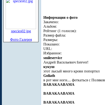
Информация о фото
Закачено:
Альбом:
Рейтинг (1 голосов):
species02.jpg
Размер файла:
Фото Галерея
Размеры:
Показано:
URL:
Избранное:
smileservice
Андрей Васильевич forever!
кукуш
этот лысый много крови попортил
Goliath
в рот мне ноги.... фоткаться с Поляк
BARAKAABAMA
BARAKAABAMA
BARAKAABAMA