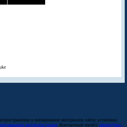
uke
аспространение и копирование материалов сайта; установка
нарушающие авторские права
. Контактный имэйл:
admin@law-