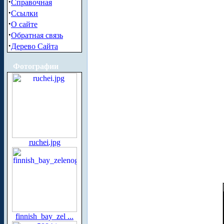
·
Справочная
·
Ссылки
·
О сайте
·
Обратная связь
·
Дерево Сайта
Фотографии
ruchei.jpg
finnish_bay_zel ...