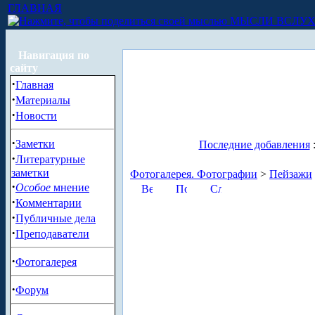
ГЛАВНАЯ
МЫСЛИ ВСЛУ
Навигация по
сайту
·
Главная
·
Материалы
·
Новости
·
Заметки
Последние добавления
·
Литературные
заметки
Фотогалерея. Фотографии
>
Пейзажи
·
Особое
мнение
·
Комментарии
·
Публичные дела
·
Преподаватели
·
Фотогалерея
·
Форум