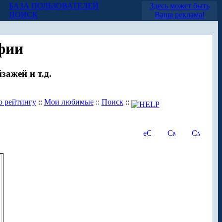
БАЗА ПОЛЬЗОВАТЕЛЕЙ
Здесь может быть
ПОИСК
Ваша реклама!
фии
зажей и т.д.
о рейтингу
::
Мои любимые
::
Поиск
::