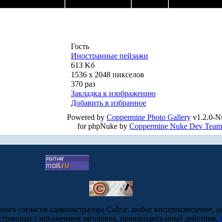
Гость
Иностранные пейзажи
613 Kб
1536 x 2048 пикселов
370 раз
Закладка к изображению
Добавить в избранное
Powered by
Coppermine Photo Gallery
v1.2.0-N
for phpNuke by
Coppermine Nuke Dev Team
ьного согласия администратора Сайта: любое воспроизведение, р
-страницы с искажением заголовка, производить иные действия,