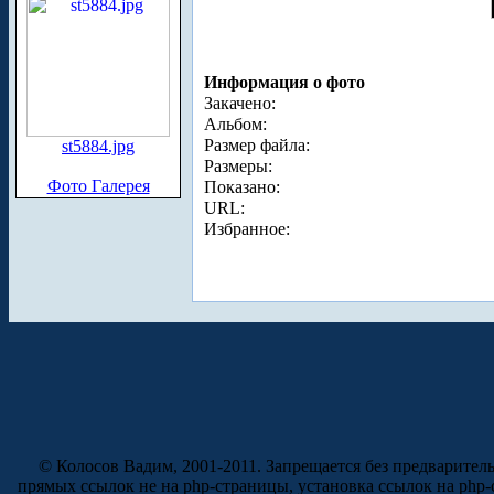
Информация о фото
Закачено:
Альбом:
Размер файла:
st5884.jpg
Размеры:
Фото Галерея
Показано:
URL:
Избранное:
© Колосов Вадим, 2001-2011. Запрещается без предварител
прямых ссылок не на php-страницы, установка ссылок на php