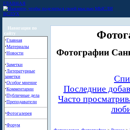
ГЛАВНАЯ
МЫСЛИ
ВСЛУХ
Навигация по
Фотог
сайту
·
Главная
·
Материалы
Фотографии Санк
·
Новости
·
Заметки
·
Литературные
Спи
заметки
·
Особое
мнение
Последние доба
·
Комментарии
·
Публичные дела
Часто просматри
·
Преподаватели
люб
·
Фотогалерея
·
Форум