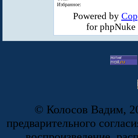
Избранное:
Powered by
Cop
for phpNuke
© Колосов Вадим, 20
предварительного согласи
воспроизведение, рас