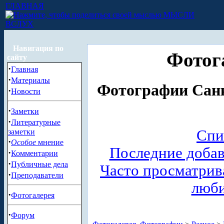
ГЛАВНАЯ
МЫСЛИ
ВСЛУХ
Навигация по
Фотог
сайту
·
Главная
·
Материалы
Фотографии Санк
·
Новости
·
Заметки
·
Литературные
Спи
заметки
·
Особое
мнение
Последние доба
·
Комментарии
·
Публичные дела
Часто просматри
·
Преподаватели
люб
·
Фотогалерея
·
Форум