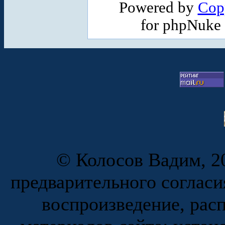
Powered by
Cop
for phpNuke
© Колосов Вадим, 20
предварительного согласи
воспроизведение, рас