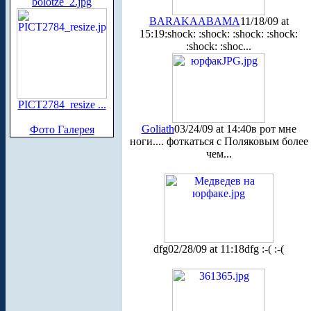
bolotze_2.jpg
BARAKAABAMA
11/18/09 at
15:19
:shock: :shock: :shock: :shock:
:shock: :shoc...
PICT2784_resize ...
Goliath
03/24/09 at 14:40
в рот мне
Фото Галерея
ноги.... фоткаться с Поляковым более
чем...
dfg
02/28/09 at 11:18
dfg :-( :-(