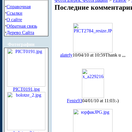
Фотогалерея. Фотографии
>
Разное
>
·
Последние комментари
Справочная
·
Ссылки
·
О сайте
·
Обратная связь
·
Дерево Сайта
Фотографии
alatefy
10/04/10 at 10:59
Thank u ,,,
PICT0191.jpg
Fenix93
04/01/10 at 11:03
:-)