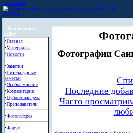
ГЛАВНАЯ
МЫСЛИ
ВСЛУХ
Навигация по
Фотог
сайту
·
Главная
·
Материалы
Фотографии Санк
·
Новости
·
Заметки
·
Литературные
Спи
заметки
·
Особое
мнение
Последние доба
·
Комментарии
·
Публичные дела
Часто просматри
·
Преподаватели
люб
·
Фотогалерея
·
Форум