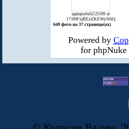
qqtoporlx
02/25/09 at
17:09
FxjBEzZKEWyNhQ
649 фото на 37 странице(ах)
Powered by
Cop
for phpNuke
© Колосов Вадим, 20