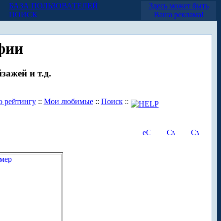
БАЗА ПОЛЬЗОВАТЕЛЕЙ
Здесь может быть
ПОИСК
Ваша реклама!
фии
зажей и т.д.
о рейтингу
::
Мои любимые
::
Поиск
::