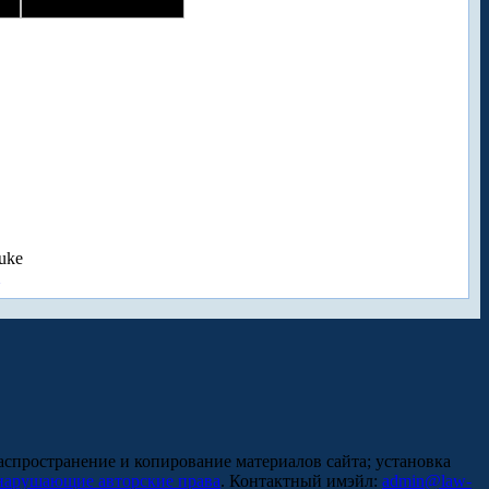
uke
аспространение и копирование материалов сайта; установка
нарушающие авторские права
. Контактный имэйл:
admin@law-