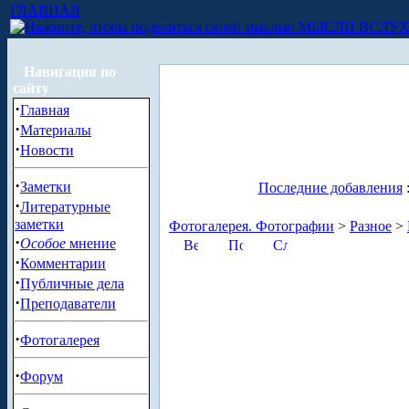
ГЛАВНАЯ
МЫСЛИ ВСЛУ
Навигация по
сайту
·
Главная
·
Материалы
·
Новости
·
Заметки
Последние добавления
·
Литературные
заметки
Фотогалерея. Фотографии
>
Разное
>
·
Особое
мнение
·
Комментарии
·
Публичные дела
·
Преподаватели
·
Фотогалерея
·
Форум