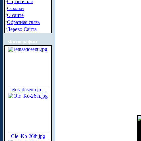
·
Справочная
·
Ссылки
·
О сайте
·
Обратная связь
·
Дерево Сайта
Фотографии
letnsadosenu.jp ...
Ole_Ko-26th.jpg