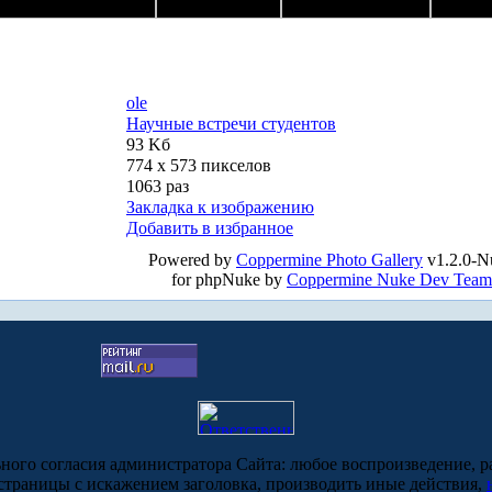
ole
Научные встречи студентов
93 Kб
774 x 573 пикселов
1063 раз
Закладка к изображению
Добавить в избранное
Powered by
Coppermine Photo Gallery
v1.2.0-N
for phpNuke by
Coppermine Nuke Dev Team
ьного согласия администратора Сайта: любое воспроизведение, р
-страницы с искажением заголовка, производить иные действия,