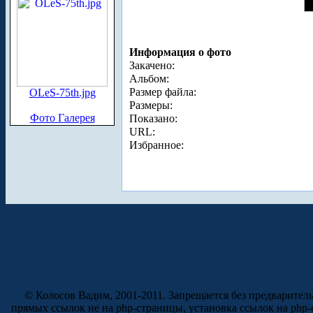
Информация о фото
Закачено:
Альбом:
Размер файла:
OLeS-75th.jpg
Размеры:
Фото Галерея
Показано:
URL:
Избранное:
© Колосов Вадим, 2001-2011. Запрещается без предварител
прямых ссылок не на php-страницы, установка ссылок на php