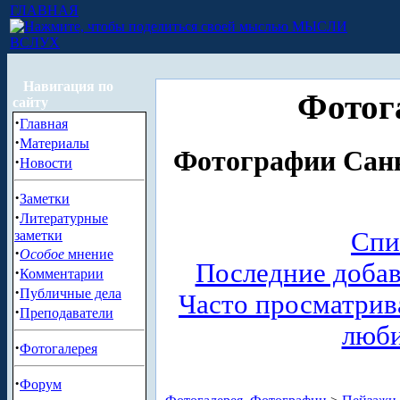
ГЛАВНАЯ
МЫСЛИ
ВСЛУХ
Навигация по
Фотог
сайту
·
Главная
·
Материалы
Фотографии Санк
·
Новости
·
Заметки
·
Литературные
Спи
заметки
·
Особое
мнение
Последние доба
·
Комментарии
·
Публичные дела
Часто просматри
·
Преподаватели
люб
·
Фотогалерея
·
Форум