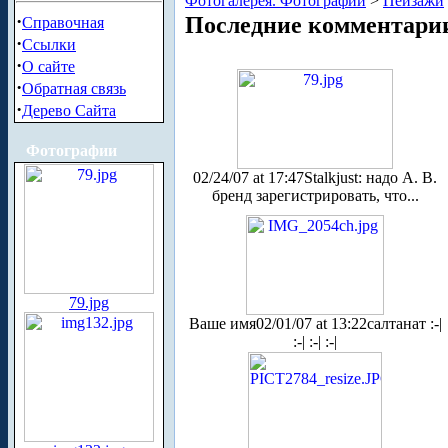
Фотогалерея. Фотографии
>
Пейзажи
·
Последние комментари
Справочная
·
Ссылки
·
О сайте
·
Обратная связь
·
Дерево Сайта
Фотографии
02/24/07 at 17:47
Stalkjust: надо А. В.
бренд зарегистрировать, что...
79.jpg
Ваше имя
02/01/07 at 13:22
салтанат :-|
:-| :-| :-|