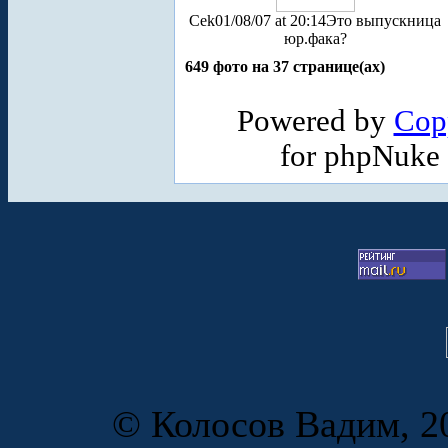
Cek
01/08/07 at 20:14
Это выпускница
юр.фака?
649 фото на 37 странице(ах)
Powered by
Cop
for phpNuke
© Колосов Вадим, 20