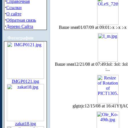
·
Справочная
·
Ссылки
·
О сайте
·
Обратная связь
·
Дерево Сайта
Ваше имя
01/07/09 at 09:01
:-x :-x :-x 
Фотографии
Ваше имя
12/21/08 at 07:49
:lol: :lol: :lol
:...
IMGP0121.jpg
glgtzjc
12/15/08 at 16:41
YfjA
zakat18.jpg