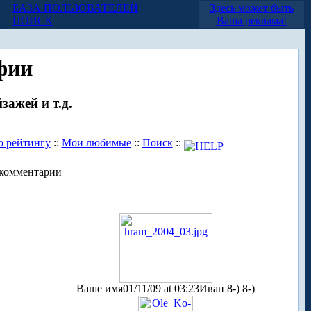
БАЗА ПОЛЬЗОВАТЕЛЕЙ
Здесь может быть
ПОИСК
Ваша реклама!
фии
зажей и т.д.
о рейтингу
::
Мои любимые
::
Поиск
::
комментарии
Ваше имя
01/11/09 at 03:23
Иван 8-) 8-)