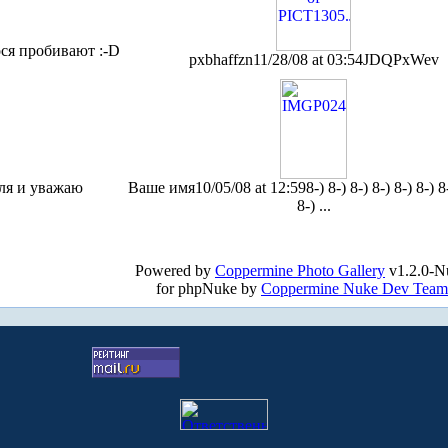
лося пробивают :-D
pxbhaffzn
11/28/08 at 03:54
JDQPxWev
ля и уважаю
Ваше имя
10/05/08 at 12:59
8-) 8-) 8-) 8-) 8-) 8-) 8
8-) ...
Powered by
Coppermine Photo Gallery
v1.2.0-N
for phpNuke by
Coppermine Nuke Dev Team