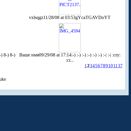
vxlsqgz
11/28/08 at 03:53
gYcaTGAVDoYT
-) 8-) 8-)
Ваше имя
09/29/08 at 17:14
:-) :-) :-) :-) :-) :-) :-| :-| :cry:
:cr...
1
2
3
4
5
6
7
8
9
10
11
37
uke