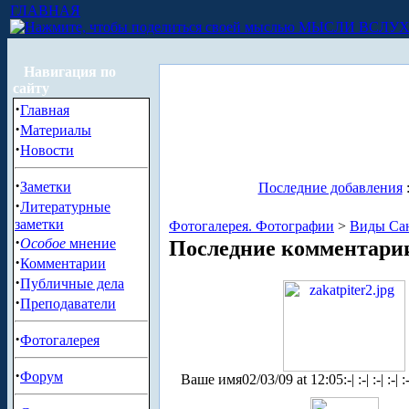
ГЛАВНАЯ
МЫСЛИ ВСЛУ
Навигация по
сайту
·
Главная
·
Материалы
·
Новости
·
Заметки
Последние добавления
·
Литературные
заметки
Фотогалерея. Фотографии
>
Виды Сан
·
Особое
мнение
Последние комментари
·
Комментарии
·
Публичные дела
·
Преподаватели
·
Фотогалерея
·
Форум
Ваше имя
02/03/09 at 12:05
:-| :-| :-| :-| :