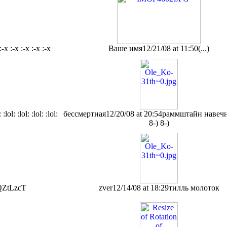
:-x :-x :-x :-x :-x
Ваше имя
12/21/08 at 11:50
(...)
: :lol: :lol: :lol: :lol:
бессмертная
12/20/08 at 20:54
раммштайн навечно
8-) 8-)
QZtLzcT
zver
12/14/08 at 18:29
тилль молоток