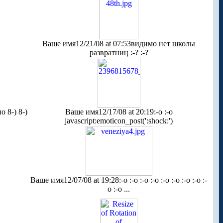
Ваше имя
12/21/08 at 07:53
видимо нет школы
развратниц :-? :-?
 8-) 8-)
Ваше имя
12/17/08 at 20:19
:-o :-o
javascript:emoticon_post(':shock:')
Ваше имя
12/07/08 at 19:28
:-o :-o :-o :-o :-o :-o :-o :-o :-
o :-o ...