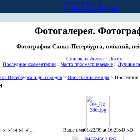
ВАШ ПРОФИЛЬ
Х
ЛИЧНЫЕ СООБЩЕНИЯ
Фотогалерея. Фотогра
Фотографии Санкт-Петербурга, событий, пей
Список альбомов
::
Логин
::
Последние комментарии
::
Часто просматриваемые
::
Лучшие п
кт-Петербурга и др. городов
>
Иностранные виды
> Последние 
и
-| :-| :-( :-( :-( :-( ...
Ваше имя
01/22/09 at 16:23
:-D :-D