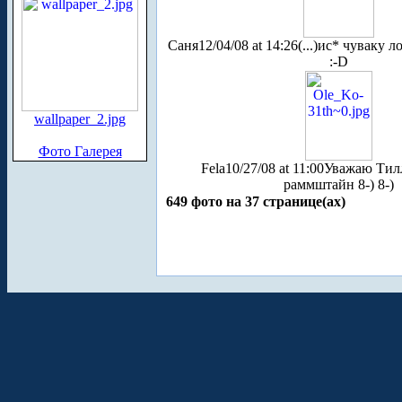
Саня
12/04/08 at 14:26
(...)ис* чуваку 
:-D
wallpaper_2.jpg
Фото Галерея
Fela
10/27/08 at 11:00
Уважаю Тил
раммштайн 8-) 8-)
649 фото на 37 странице(ах)