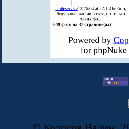
smileservice
12/26/04 at 22:15
Окейно,
буду чаще выставляться, но только
таких фо...
649 фото на 37 странице(ах)
Powered by
Cop
for phpNuke
© Колосов Вадим, 20