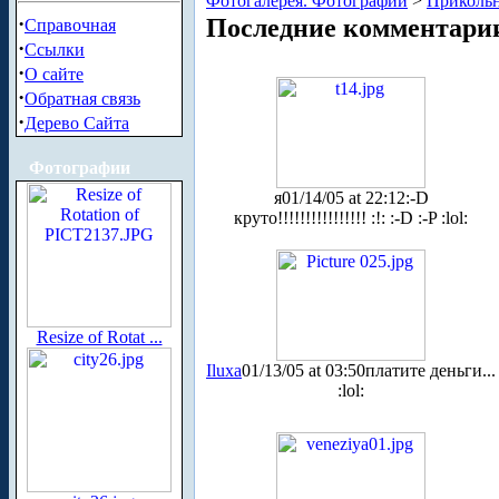
Фотогалерея. Фотографии
>
Приколь
·
Последние комментари
Справочная
·
Ссылки
·
О сайте
·
Обратная связь
·
Дерево Сайта
Фотографии
я
01/14/05 at 22:12
:-D
круто!!!!!!!!!!!!!!!! :!: :-D :-P :lol:
Resize of Rotat ...
Iluxa
01/13/05 at 03:50
платите деньги...
:lol: