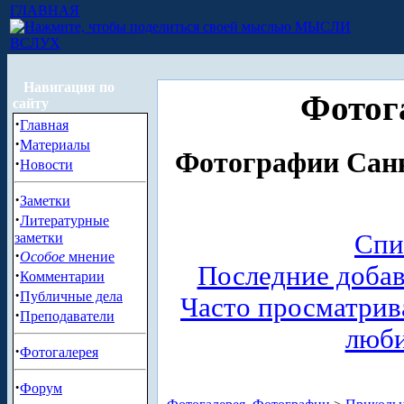
ГЛАВНАЯ
МЫСЛИ
ВСЛУХ
Навигация по
Фотог
сайту
·
Главная
·
Материалы
Фотографии Санк
·
Новости
·
Заметки
·
Литературные
Спи
заметки
·
Особое
мнение
Последние доба
·
Комментарии
·
Публичные дела
Часто просматри
·
Преподаватели
люб
·
Фотогалерея
·
Форум