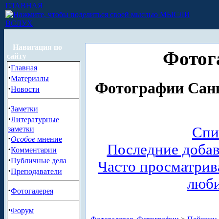
ГЛАВНАЯ
МЫСЛИ
ВСЛУХ
Навигация по
Фотог
сайту
·
Главная
·
Материалы
Фотографии Санк
·
Новости
·
Заметки
·
Литературные
Спи
заметки
·
Особое
мнение
Последние доба
·
Комментарии
·
Публичные дела
Часто просматри
·
Преподаватели
люб
·
Фотогалерея
·
Форум