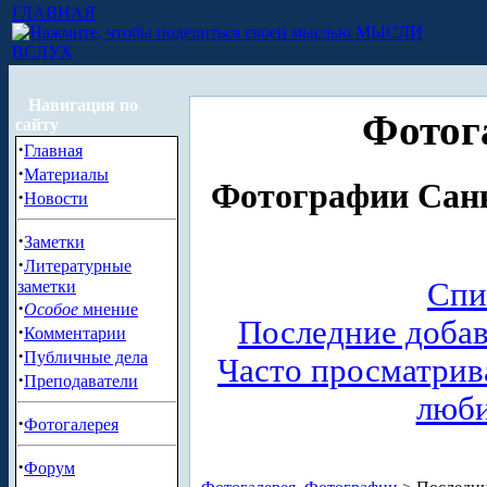
ГЛАВНАЯ
МЫСЛИ
ВСЛУХ
Навигация по
Фотог
сайту
·
Главная
·
Материалы
Фотографии Санк
·
Новости
·
Заметки
·
Литературные
Спи
заметки
·
Особое
мнение
Последние доба
·
Комментарии
·
Публичные дела
Часто просматри
·
Преподаватели
люб
·
Фотогалерея
·
Форум