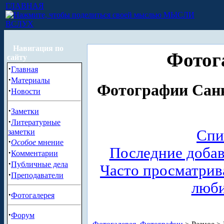
ГЛАВНАЯ
МЫСЛИ
ВСЛУХ
Навигация по
Фотог
сайту
·
Главная
·
Материалы
Фотографии Санк
·
Новости
·
Заметки
·
Литературные
Спи
заметки
·
Особое
мнение
Последние доба
·
Комментарии
·
Публичные дела
Часто просматри
·
Преподаватели
люб
·
Фотогалерея
·
Форум