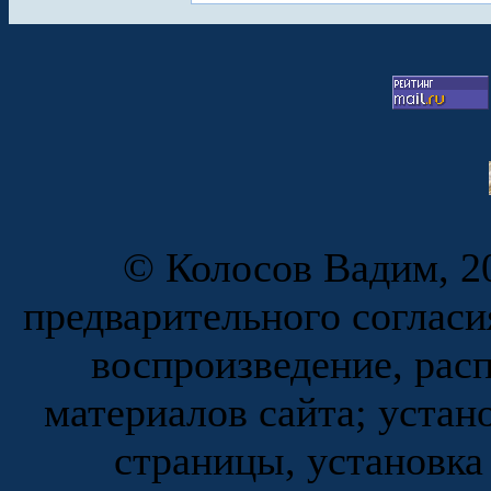
© Колосов Вадим, 20
предварительного согласи
воспроизведение, рас
материалов сайта; устан
страницы, установка