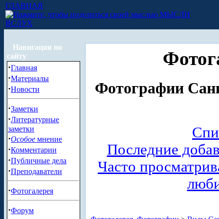
ГЛАВНАЯ
МЫСЛИ
ВСЛУХ
Навигация по
Фотог
сайту
·
Главная
·
Материалы
Фотографии Санк
·
Новости
·
Заметки
·
Литературные
Спи
заметки
·
Особое
мнение
Последние доба
·
Комментарии
·
Публичные дела
Часто просматри
·
Преподаватели
люб
·
Фотогалерея
·
Форум