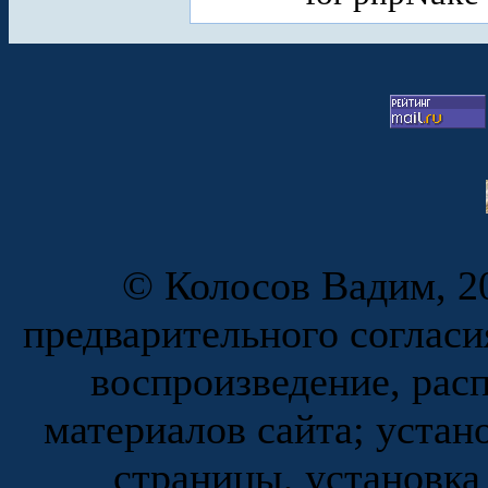
© Колосов Вадим, 20
предварительного согласи
воспроизведение, рас
материалов сайта; устан
страницы, установка