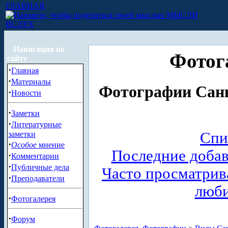
ГЛАВНАЯ
МЫСЛИ
ВСЛУХ
Навигация по
Фотог
сайту
·
Главная
·
Материалы
Фотографии Санк
·
Новости
·
Заметки
·
Литературные
Спи
заметки
·
Особое
мнение
Последние доба
·
Комментарии
·
Публичные дела
Часто просматри
·
Преподаватели
люб
·
Фотогалерея
·
Форум