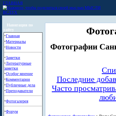
ГЛАВНАЯ
МЫСЛИ
ВСЛУХ
Навигация по
Фотог
сайту
·
Главная
·
Материалы
Фотографии Санк
·
Новости
·
Заметки
·
Литературные
Спи
заметки
·
Особое
мнение
Последние доба
·
Комментарии
·
Публичные дела
Часто просматри
·
Преподаватели
люб
·
Фотогалерея
·
Форум