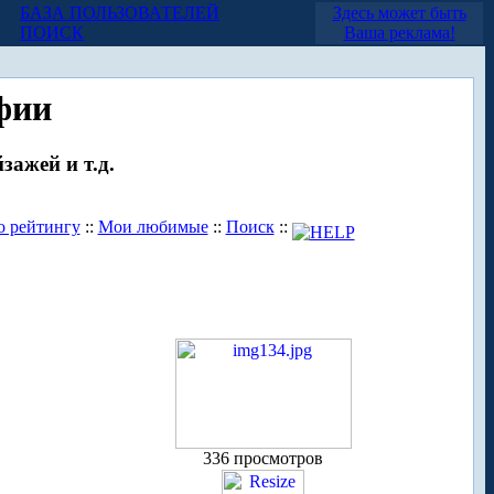
БАЗА ПОЛЬЗОВАТЕЛЕЙ
Здесь может быть
ПОИСК
Ваша реклама!
фии
зажей и т.д.
о рейтингу
::
Мои любимые
::
Поиск
::
336 просмотров