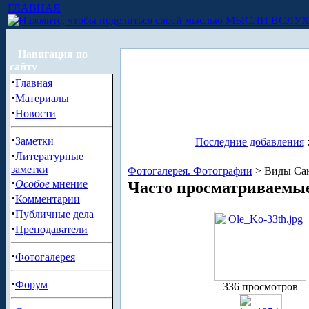
ГЛАВНАЯ
МЫСЛИ ВСЛУ
Навигация по
сайту
·
Главная
·
Материалы
·
Новости
·
Заметки
Последние добавления
·
Литературные
заметки
Фотогалерея. Фотографии
> Виды Сан
·
Особое
мнение
Часто просматриваемы
·
Комментарии
·
Публичные дела
·
Преподаватели
·
Фотогалерея
·
Форум
336 просмотров