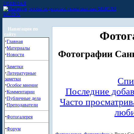
ГЛАВНАЯ
МЫСЛИ
ВСЛУХ
Навигация по
Фотог
сайту
·
Главная
·
Материалы
Фотографии Санк
·
Новости
·
Заметки
·
Литературные
Спи
заметки
·
Особое
мнение
Последние доба
·
Комментарии
·
Публичные дела
Часто просматри
·
Преподаватели
люб
·
Фотогалерея
·
Форум