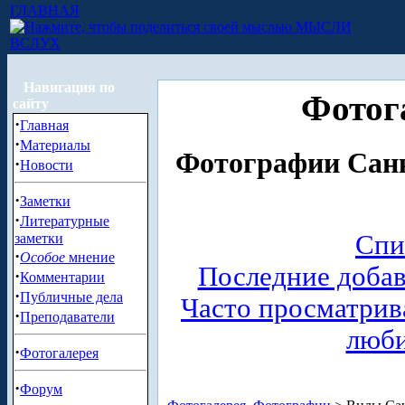
ГЛАВНАЯ
МЫСЛИ
ВСЛУХ
Навигация по
Фотог
сайту
·
Главная
·
Материалы
Фотографии Санк
·
Новости
·
Заметки
·
Литературные
Спи
заметки
·
Особое
мнение
Последние доба
·
Комментарии
·
Публичные дела
Часто просматри
·
Преподаватели
люб
·
Фотогалерея
·
Форум