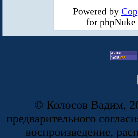
Powered by
Cop
for phpNuke
© Колосов Вадим, 20
предварительного согласи
воспроизведение, рас