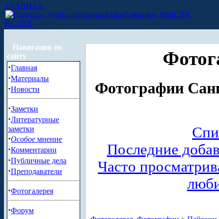
ГЛАВНАЯ
МЫСЛИ
ВСЛУХ
Навигация по
Фотог
сайту
·
Главная
·
Материалы
Фотографии Санк
·
Новости
·
Заметки
·
Литературные
Спи
заметки
·
Особое
мнение
Последние доба
·
Комментарии
·
Публичные дела
Часто просматри
·
Преподаватели
люб
·
Фотогалерея
·
Форум