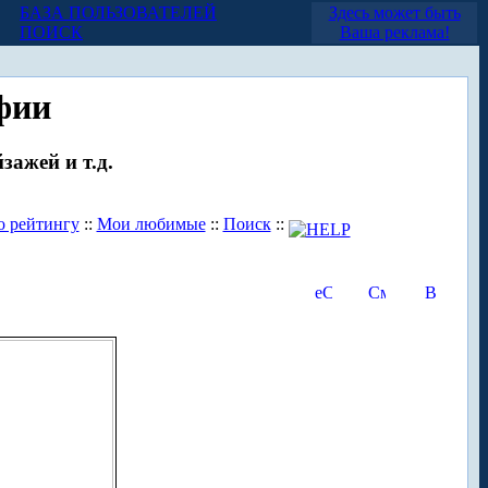
БАЗА ПОЛЬЗОВАТЕЛЕЙ
Здесь может быть
ПОИСК
Ваша реклама!
фии
зажей и т.д.
о рейтингу
::
Мои любимые
::
Поиск
::