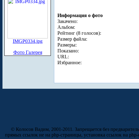
Информация о фото
Закачено:
Альбом:
Рейтинг (8 голосов):
Размер файла:
IMGP0334.jpg
Размеры:
Показано:
Фото Галерея
URL:
Избранное:
© Колосов Вадим, 2001-2011. Запрещается без предварител
прямых ссылок не на php-страницы, установка ссылок на php