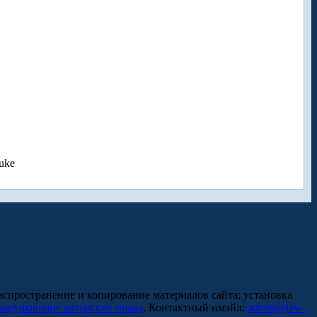
uke
аспространение и копирование материалов сайта; установка
нарушающие авторские права
. Контактный имэйл:
admin@law-