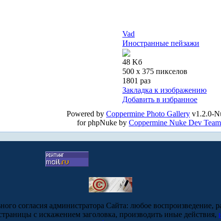
Vad
Иностранные пейзажи
48 Kб
500 x 375 пикселов
1801 раз
Закладка к изображению
Добавить в избранное
Powered by
Coppermine Photo Gallery
v1.2.0-N
for phpNuke by
Coppermine Nuke Dev Team
ьного согласия администратора Сайта: любое воспроизведение, р
-страницы с искажением заголовка, производить иные действия,