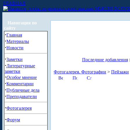
ГЛАВНАЯ
МЫСЛИ ВСЛУ
Навигация по
сайту
·
Главная
·
Материалы
·
Новости
·
Заметки
Последние добавления
·
Литературные
заметки
Фотогалерея. Фотографии
>
Пейзажи
·
Особое
мнение
·
Комментарии
·
Публичные дела
·
Преподаватели
·
Фотогалерея
·
Форум