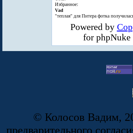
Избранное:
Vad
"теплая" для Питера фотка получилас
Powered by
Cop
for phpNuke
© Колосов Вадим, 20
предварительного согласи