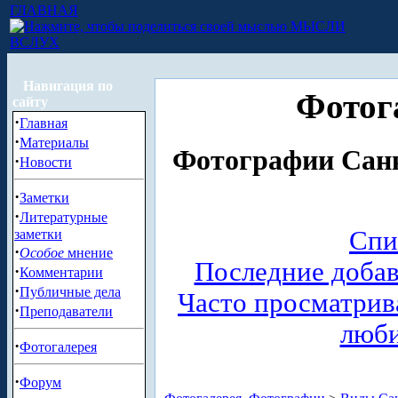
ГЛАВНАЯ
МЫСЛИ
ВСЛУХ
Навигация по
Фотог
сайту
·
Главная
·
Материалы
Фотографии Санк
·
Новости
·
Заметки
·
Литературные
Спи
заметки
·
Особое
мнение
Последние доба
·
Комментарии
·
Публичные дела
Часто просматри
·
Преподаватели
люб
·
Фотогалерея
·
Форум