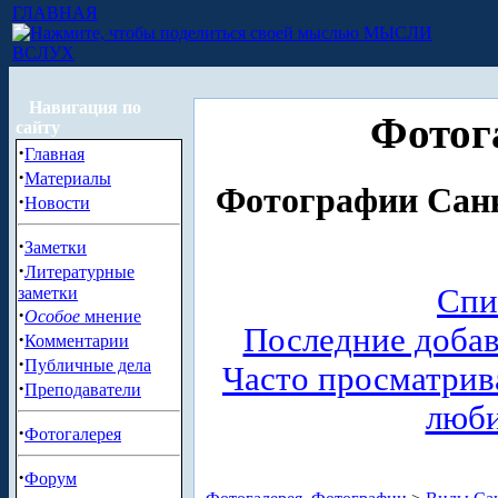
ГЛАВНАЯ
МЫСЛИ
ВСЛУХ
Навигация по
Фотог
сайту
·
Главная
·
Материалы
Фотографии Санк
·
Новости
·
Заметки
·
Литературные
Спи
заметки
·
Особое
мнение
Последние доба
·
Комментарии
·
Публичные дела
Часто просматри
·
Преподаватели
люб
·
Фотогалерея
·
Форум