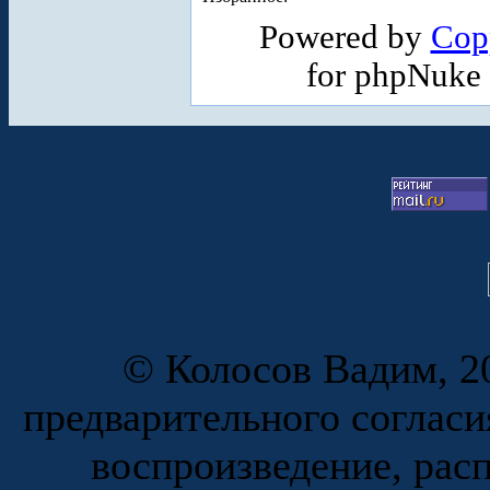
Powered by
Cop
for phpNuke
© Колосов Вадим, 20
предварительного согласи
воспроизведение, рас