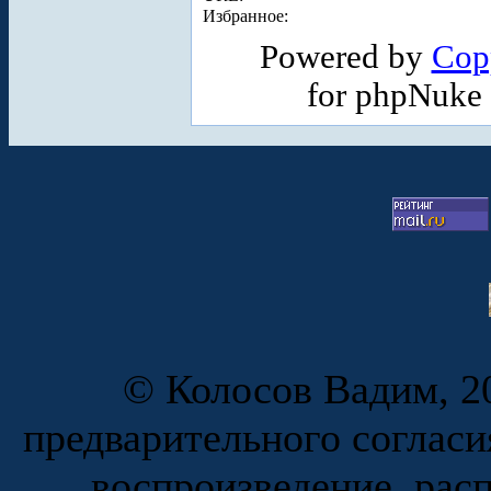
Избранное:
Powered by
Cop
for phpNuke
© Колосов Вадим, 20
предварительного согласи
воспроизведение, рас