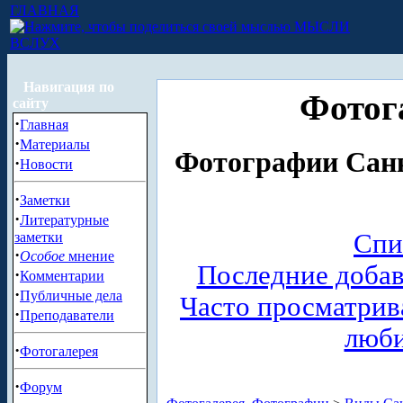
ГЛАВНАЯ
МЫСЛИ
ВСЛУХ
Навигация по
Фотог
сайту
·
Главная
·
Материалы
Фотографии Санк
·
Новости
·
Заметки
·
Литературные
Спи
заметки
·
Особое
мнение
Последние доба
·
Комментарии
·
Публичные дела
Часто просматри
·
Преподаватели
люб
·
Фотогалерея
·
Форум