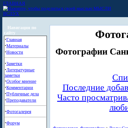
ГЛАВНАЯ
МЫСЛИ
ВСЛУХ
Навигация по
Фотог
сайту
·
Главная
·
Материалы
Фотографии Санк
·
Новости
·
Заметки
·
Литературные
Спи
заметки
·
Особое
мнение
Последние доба
·
Комментарии
·
Публичные дела
Часто просматри
·
Преподаватели
люб
·
Фотогалерея
·
Форум