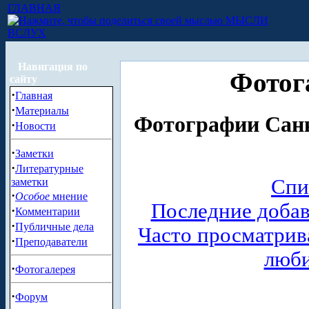
ГЛАВНАЯ
МЫСЛИ
ВСЛУХ
Навигация по
Фотог
сайту
·
Главная
·
Материалы
Фотографии Санк
·
Новости
·
Заметки
·
Литературные
Спи
заметки
·
Особое
мнение
Последние доба
·
Комментарии
·
Публичные дела
Часто просматри
·
Преподаватели
люб
·
Фотогалерея
·
Форум