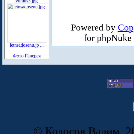
vilnius3.jpg
Powered by
Cop
for phpNuke
letnsadosenu.jp ...
Фото Галерея
© Колосов Вадим, 20