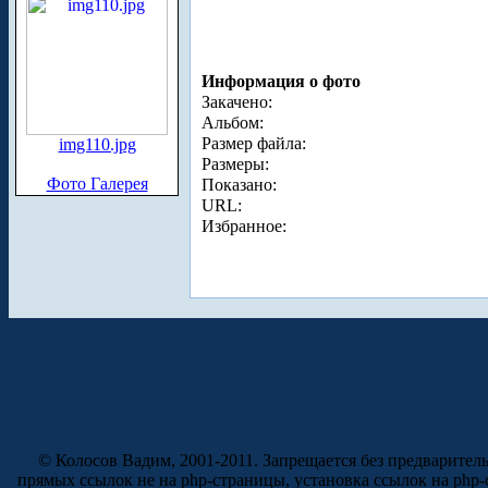
Информация о фото
Закачено:
Альбом:
Размер файла:
img110.jpg
Размеры:
Фото Галерея
Показано:
URL:
Избранное:
© Колосов Вадим, 2001-2011. Запрещается без предварител
прямых ссылок не на php-страницы, установка ссылок на php