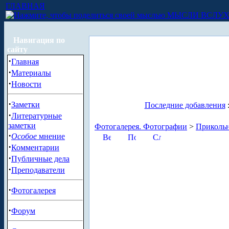
ГЛАВНАЯ
МЫСЛИ ВСЛУ
Навигация по
сайту
·
Главная
·
Материалы
·
Новости
·
Заметки
Последние добавления
·
Литературные
заметки
Фотогалерея. Фотографии
>
Приколь
·
Особое
мнение
·
Комментарии
·
Публичные дела
·
Преподаватели
·
Фотогалерея
·
Форум