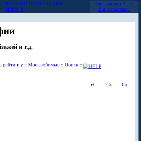
БАЗА ПОЛЬЗОВАТЕЛЕЙ
Здесь может быть
ПОИСК
Ваша реклама!
фии
зажей и т.д.
о рейтингу
::
Мои любимые
::
Поиск
::