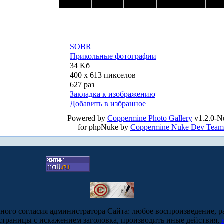
SOBR
Прикольные фотографии
34 Kб
400 x 613 пикселов
627 раз
Закладка к изображению
Добавить в избранное
Powered by
Coppermine Photo Gallery
v1.2.0-N
for phpNuke by
Coppermine Nuke Dev Team
ьного согласия администратора Сайта: любое воспроизведение, р
-страницы с искажением заголовка, производить иные действия,