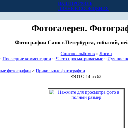
ВАШ ПРОФИЛЬ
Х
ЛИЧНЫЕ СООБЩЕНИЯ
Фотогалерея. Фотогра
Фотографии Санкт-Петербурга, событий, пей
Список альбомов
::
Логин
::
Последние комментарии
::
Часто просматриваемые
::
Лучшие п
ные фотографии
>
Прикольные фотографии
ФОТО 14 из 62