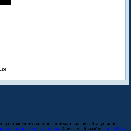
uke
аспространение и копирование материалов сайта; установка
нарушающие авторские права
. Контактный имэйл:
admin@law-