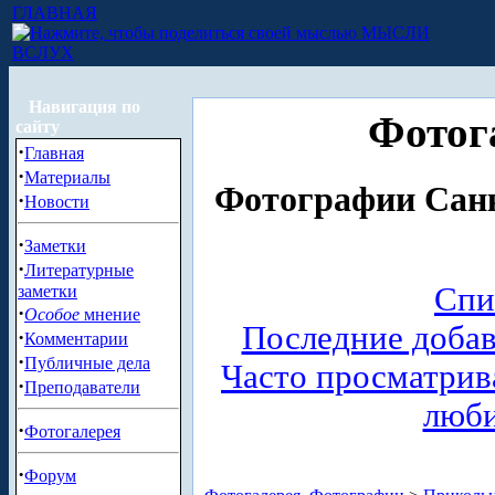
ГЛАВНАЯ
МЫСЛИ
ВСЛУХ
Навигация по
Фотог
сайту
·
Главная
·
Материалы
Фотографии Санк
·
Новости
·
Заметки
·
Литературные
Спи
заметки
·
Особое
мнение
Последние доба
·
Комментарии
·
Публичные дела
Часто просматри
·
Преподаватели
люб
·
Фотогалерея
·
Форум