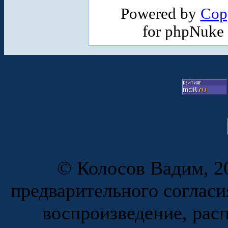
Powered by
Cop
for phpNuke
© Колосов Вадим, 20
предварительного согласи
воспроизведение, рас