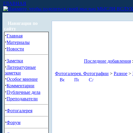
ГЛАВНАЯ
МЫСЛИ ВСЛУ
Навигация по
сайту
·
Главная
·
Материалы
·
Новости
·
Заметки
Последние добавления
·
Литературные
заметки
Фотогалерея. Фотографии
>
Разное
>
·
Особое
мнение
·
Комментарии
·
Публичные дела
·
Преподаватели
·
Фотогалерея
·
Форум