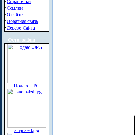
·
Справочная
·
Ссылки
·
О сайте
·
Обратная связь
·
Дерево Сайта
Фотографии
Подаю...JPG
snejnsled.jpg