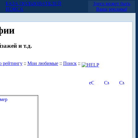
БАЗА ПОЛЬЗОВАТЕЛЕЙ
Здесь может быть
ПОИСК
Ваша реклама!
фии
зажей и т.д.
о рейтингу
::
Мои любимые
::
Поиск
::