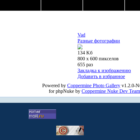
Vad
Разные фотографии
134 Kб
800 x 600 пикселов
655 раз
Закладка к изображению
Добавить в избранное
Powered by
Coppermine Photo Gallery
v1.2.0-N
for phpNuke by
Coppermine Nuke Dev Team