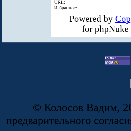
URL:
Избранное:
Powered by
Cop
for phpNuke
© Колосов Вадим, 20
предварительного согласи