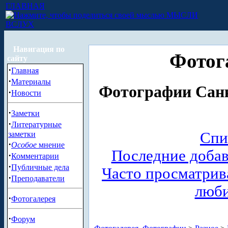
ГЛАВНАЯ
МЫСЛИ
ВСЛУХ
Навигация по
Фотог
сайту
·
Главная
·
Материалы
Фотографии Санк
·
Новости
·
Заметки
·
Литературные
Спи
заметки
·
Особое
мнение
Последние доба
·
Комментарии
·
Публичные дела
Часто просматри
·
Преподаватели
люб
·
Фотогалерея
·
Форум