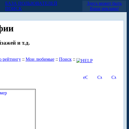
БАЗА ПОЛЬЗОВАТЕЛЕЙ
Здесь может быть
ПОИСК
Ваша реклама!
фии
зажей и т.д.
о рейтингу
::
Мои любимые
::
Поиск
::