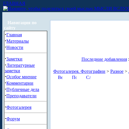
ГЛАВНАЯ
МЫСЛИ ВСЛУ
Навигация по
сайту
·
Главная
·
Материалы
·
Новости
·
Заметки
Последние добавления
·
Литературные
заметки
Фотогалерея. Фотографии
>
Разное
>
·
Особое
мнение
·
Комментарии
·
Публичные дела
·
Преподаватели
·
Фотогалерея
·
Форум