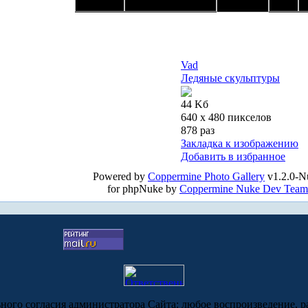
Vad
Ледяные скульптуры
44 Kб
640 x 480 пикселов
878 раз
Закладка к изображению
Добавить в избранное
Powered by
Coppermine Photo Gallery
v1.2.0-N
for phpNuke by
Coppermine Nuke Dev Team
ьного согласия администратора Сайта: любое воспроизведение, р