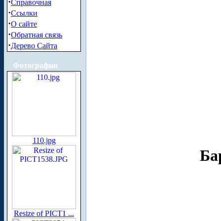
·
Справочная
·
Ссылки
·
О сайте
·
Обратная связь
·
Дерево Сайта
Фотографии
110.jpg
Ба
Resize of PICT1 ...