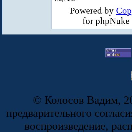
Powered by
Cop
for phpNuke
© Колосов Вадим, 20
предварительного согласи
воспроизведение, рас