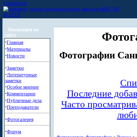
ГЛАВНАЯ
МЫСЛИ
ВСЛУХ
Навигация по
Фотог
сайту
·
Главная
·
Материалы
Фотографии Санк
·
Новости
·
Заметки
·
Литературные
Спи
заметки
·
Особое
мнение
Последние доба
·
Комментарии
·
Публичные дела
Часто просматри
·
Преподаватели
люб
·
Фотогалерея
·
Форум