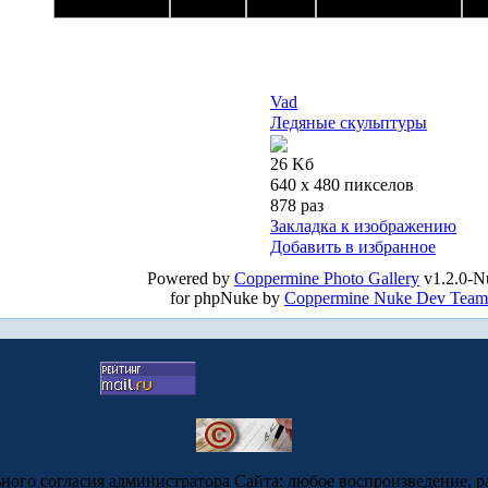
Vad
Ледяные скульптуры
26 Kб
640 x 480 пикселов
878 раз
Закладка к изображению
Добавить в избранное
Powered by
Coppermine Photo Gallery
v1.2.0-N
for phpNuke by
Coppermine Nuke Dev Team
ьного согласия администратора Сайта: любое воспроизведение, р