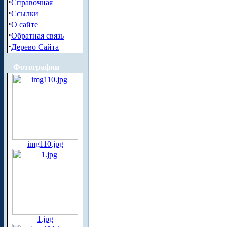
·
Справочная
·
Ссылки
·
О сайте
·
Обратная связь
·
Дерево Сайта
Фотографии
img110.jpg
1.jpg