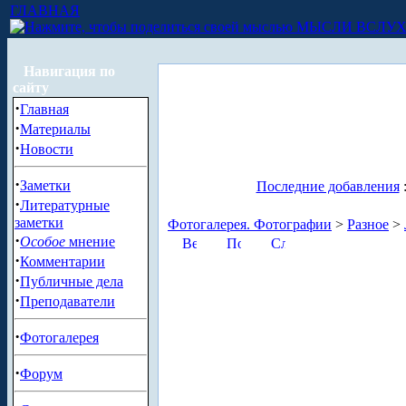
ГЛАВНАЯ
МЫСЛИ ВСЛУ
Навигация по
сайту
·
Главная
·
Материалы
·
Новости
·
Заметки
Последние добавления
·
Литературные
заметки
Фотогалерея. Фотографии
>
Разное
>
·
Особое
мнение
·
Комментарии
·
Публичные дела
·
Преподаватели
·
Фотогалерея
·
Форум