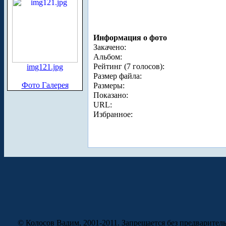
Информация о фото
Закачено:
Альбом:
Рейтинг (7 голосов):
img121.jpg
Размер файла:
Фото Галерея
Размеры:
Показано:
URL:
Избранное:
© Колосов Вадим, 2001-2011. Запрещается без предварител