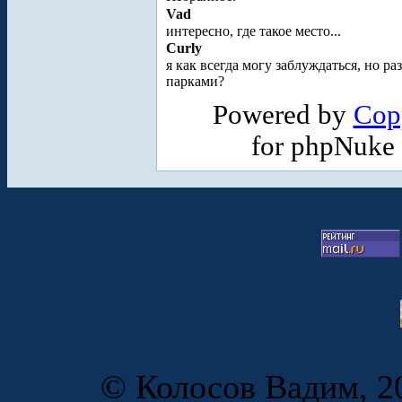
Vad
интересно, где такое место...
Curly
я как всегда могу заблуждаться, но 
парками?
Powered by
Cop
for phpNuke
© Колосов Вадим, 20