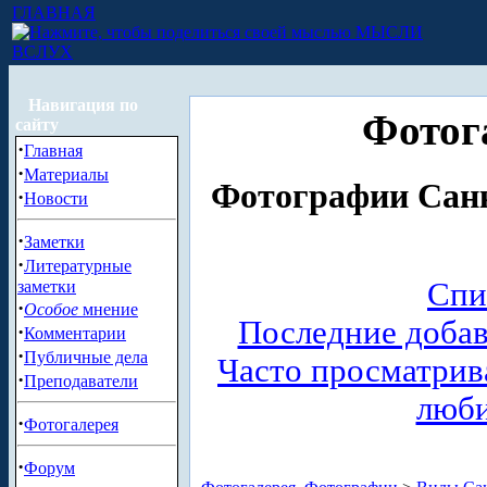
ГЛАВНАЯ
МЫСЛИ
ВСЛУХ
Навигация по
Фотог
сайту
·
Главная
·
Материалы
Фотографии Санк
·
Новости
·
Заметки
·
Литературные
Спи
заметки
·
Особое
мнение
Последние доба
·
Комментарии
·
Публичные дела
Часто просматри
·
Преподаватели
люб
·
Фотогалерея
·
Форум