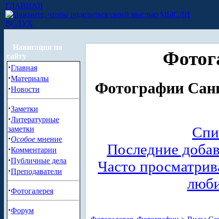
ГЛАВНАЯ
МЫСЛИ
ВСЛУХ
Навигация по
Фотог
сайту
·
Главная
·
Материалы
Фотографии Санк
·
Новости
·
Заметки
·
Литературные
Спи
заметки
·
Особое
мнение
Последние доба
·
Комментарии
·
Публичные дела
Часто просматри
·
Преподаватели
люб
·
Фотогалерея
·
Форум