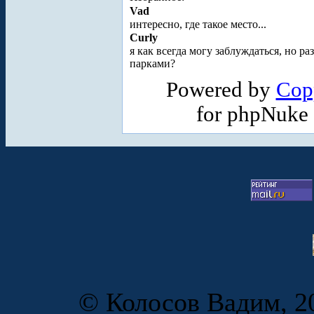
Vad
интересно, где такое место...
Curly
я как всегда могу заблуждаться, но 
парками?
Powered by
Cop
for phpNuke
© Колосов Вадим, 20