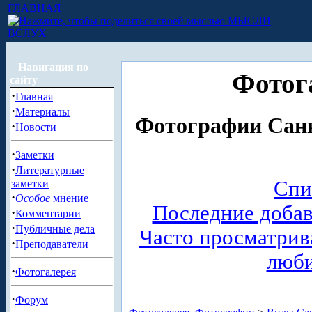
ГЛАВНАЯ
МЫСЛИ
ВСЛУХ
Навигация по
Фотог
сайту
·
Главная
·
Материалы
Фотографии Санк
·
Новости
·
Заметки
·
Литературные
Спи
заметки
·
Особое
мнение
Последние доба
·
Комментарии
·
Публичные дела
Часто просматри
·
Преподаватели
люб
·
Фотогалерея
·
Форум