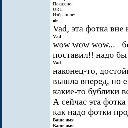
Показано:
URL:
Избранное:
ole
Vad, эта фотка вне 
Vаd
wow wow wow...
б
поставил!! надо бы
Vad
наконец-то, достой
вышла вперед, но е
какие-то бублики в
А сейчас эта фотка 
как надо фотки пр
Ваше имя
Ваше имя