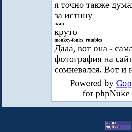
я точно также дум
за истину
azan
круто
monkey-fonics_rumbles
Дааа, вот она - са
фотография на сай
сомневался. Вот и 
Powered by
Cop
for phpNuke