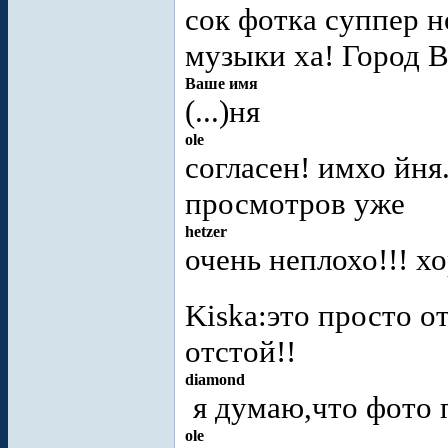
сок фотка суппер н
музыки ха! Город В
Ваше имя
(...)ня
ole
согласен! имхо йня
просмотров уже
hetzer
очень неплохо!!! х
Kiska:это просто о
отстой!!
diamond
я думаю,что фото 
ole