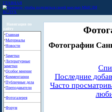
ГЛАВНАЯ
МЫСЛИ
ВСЛУХ
Навигация по
Фотог
сайту
·
Главная
·
Материалы
Фотографии Санк
·
Новости
·
Заметки
·
Литературные
Спи
заметки
·
Особое
мнение
Последние доба
·
Комментарии
·
Публичные дела
Часто просматри
·
Преподаватели
люб
·
Фотогалерея
·
Форум