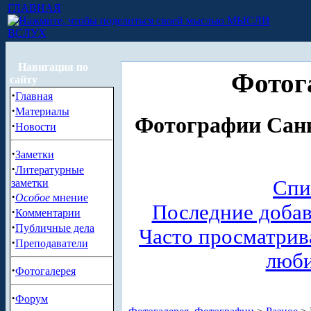
ГЛАВНАЯ
МЫСЛИ
ВСЛУХ
Навигация по
Фотог
сайту
·
Главная
·
Материалы
Фотографии Санк
·
Новости
·
Заметки
·
Литературные
Спи
заметки
·
Особое
мнение
Последние доба
·
Комментарии
·
Публичные дела
Часто просматри
·
Преподаватели
люб
·
Фотогалерея
·
Форум