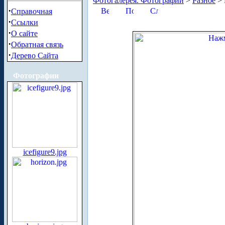
Фотогалерея. Фотографии
>
Разное
> 
·
Справочная
·
Ссылки
·
О сайте
·
Обратная связь
·
Дерево Сайта
Фотографии
icefigure9.jpg