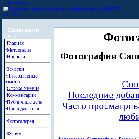
ГЛАВНАЯ
МЫСЛИ
ВСЛУХ
Навигация по
Фотог
сайту
·
Главная
·
Материалы
Фотографии Санк
·
Новости
·
Заметки
·
Литературные
Спи
заметки
·
Особое
мнение
Последние доба
·
Комментарии
·
Публичные дела
Часто просматри
·
Преподаватели
люб
·
Фотогалерея
·
Форум