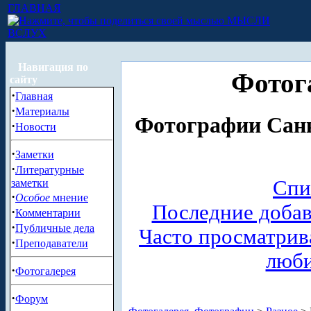
ГЛАВНАЯ
МЫСЛИ
ВСЛУХ
Навигация по
Фотог
сайту
·
Главная
·
Материалы
Фотографии Санк
·
Новости
·
Заметки
·
Литературные
Спи
заметки
·
Особое
мнение
Последние доба
·
Комментарии
·
Публичные дела
Часто просматри
·
Преподаватели
люб
·
Фотогалерея
·
Форум