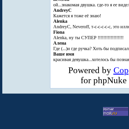
ой...знакомая двушка. где-то я ее виде
AndreyC
Кажется я тоже её знаю!
Alenka
AndreyC, Neveroff, т-с-с-с-с-с, это ил
Fiona
Alenka, ну ты СУПЕР !!!!!!!!!!!!!!!!!!
Алена
Где (...)и где ручка? Хоть бы подписа
Ваше имя
красивая девушка...хотелось бы познак
Powered by
Cop
for phpNuke