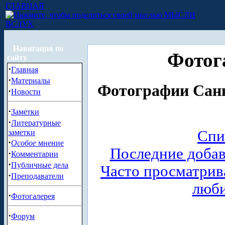
ГЛАВНАЯ
МЫСЛИ
ВСЛУХ
Навигация по
Фотог
сайту
·
Главная
·
Материалы
Фотографии Санк
·
Новости
·
Заметки
·
Литературные
Спи
заметки
·
Особое
мнение
Последние доба
·
Комментарии
·
Публичные дела
Часто просматри
·
Преподаватели
люб
·
Фотогалерея
·
Форум