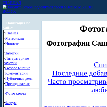
ГЛАВНАЯ
МЫСЛИ
ВСЛУХ
Навигация по
Фотог
сайту
·
Главная
·
Материалы
Фотографии Санк
·
Новости
·
Заметки
·
Литературные
Спи
заметки
·
Особое
мнение
Последние доба
·
Комментарии
·
Публичные дела
Часто просматри
·
Преподаватели
люб
·
Фотогалерея
·
Форум