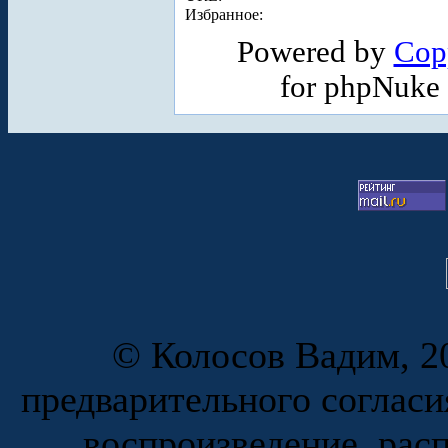
Избранное:
Powered by
Cop
for phpNuke
© Колосов Вадим, 20
предварительного согласи
воспроизведение, рас