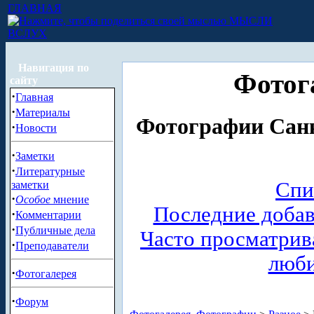
ГЛАВНАЯ
МЫСЛИ
ВСЛУХ
Навигация по
Фотог
сайту
·
Главная
·
Материалы
Фотографии Санк
·
Новости
·
Заметки
·
Литературные
Спи
заметки
·
Особое
мнение
Последние доба
·
Комментарии
·
Публичные дела
Часто просматри
·
Преподаватели
люб
·
Фотогалерея
·
Форум