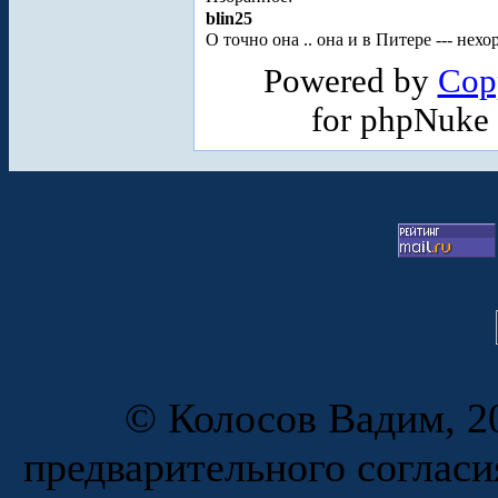
blin25
О точно она .. она и в Питере --- нехо
Powered by
Cop
for phpNuke
© Колосов Вадим, 20
предварительного согласи